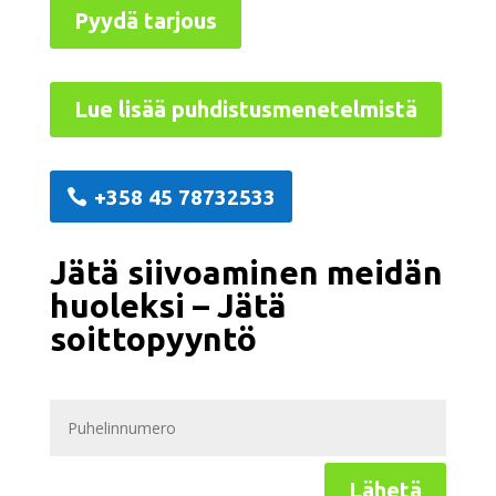
Pyydä tarjous
Lue lisää puhdistusmenetelmistä
+358 45 78732533
Jätä siivoaminen meidän
huoleksi – Jätä
soittopyyntö
Lähetä