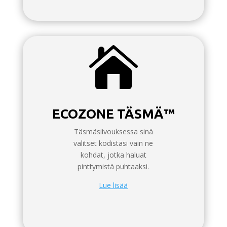

ECOZONE TÄSMÄ™
Täsmäsiivouksessa sinä
valitset kodistasi vain ne
kohdat, jotka haluat
pinttymistä puhtaaksi.
Lue lisää