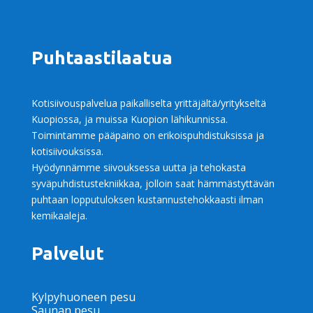
Puhtaastilaatua
Kotisiivouspalvelua paikalliselta yrittäjältä/yritykseltä
Kuopiossa, ja muissa Kuopion lähikunnissa.
Toimintamme pääpaino on erikoispuhdistuksissa ja
kotisiivouksissa.
Hyödynnämme siivouksessa uutta ja tehokasta
syväpuhdistustekniikkaa, jolloin saat hämmästyttävän
puhtaan lopputuloksen kustannustehokkaasti ilman
kemikaaleja.
Palvelut
Kylpyhuoneen pesu
Saunan pesu